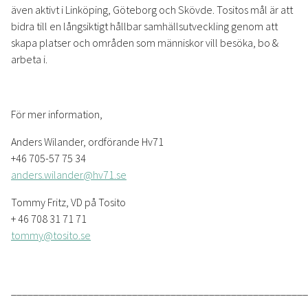
även aktivt i Linköping, Göteborg och Skövde. Tositos mål är att
bidra till en långsiktigt hållbar samhällsutveckling genom att
skapa platser och områden som människor vill besöka, bo &
arbeta i.
För mer information,
Anders Wilander, ordförande Hv71
+46 705-57 75 34
anders.wilander@hv71.se
Tommy Fritz, VD på Tosito
+ 46 708 31 71 71
tommy@tosito.se
______________________________________________________