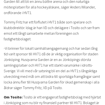
Garden till att bli en ännu bättre arena och den naturliga
mötesplatsen för alla hockeyälskare, säger Anders Wilander,
ordförande i HV71.
Tommy Fritz har ett förflutet i HV71 både som spelare och
klubbdirektör. Idag är han VD och delägare i Tosito och ser fram
emot ett långt samarbete mellan föreningen och
fastighetsbolaget.
-Vi brinner för lokalt samhällsengagemang och har sedan lång
tid varit sponsor till HV71 då de är viktig organisation för staden
Jönköping. Husqvarna Garden är en av Jönköpings största
samlingsplatser och HV71 har ett starkt varumärke i idrotts-
Sverige. Vi vill med vår satsning bli en del av HV71:s långsiktiga
utveckling med mål om att bidra till sportsliga framgångar samt
locka ännu fler till Husqvarna Garden för ökad gemenskap i alla
åldrar säger Tommy Fritz, VD på Tosito.
Om Tosito:
Tosito är ett engagerat fastighetsbolag med hjärtat
i Jönköping som nu blir ny finansiell partner till HV71. Bolaget är