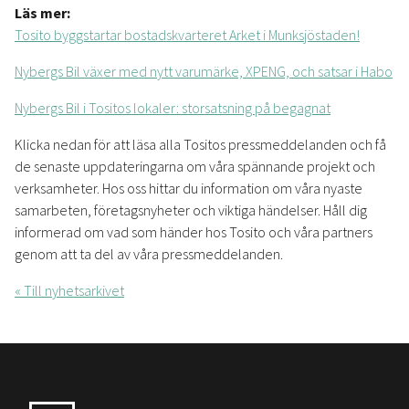
Läs mer:
Tosito byggstartar bostadskvarteret Arket i Munksjöstaden!
Nybergs Bil växer med nytt varumärke, XPENG, och satsar i Habo
Nybergs Bil i Tositos lokaler: storsatsning på begagnat
Klicka nedan för att läsa alla Tositos pressmeddelanden och få
de senaste uppdateringarna om våra spännande projekt och
verksamheter. Hos oss hittar du information om våra nyaste
samarbeten, företagsnyheter och viktiga händelser. Håll dig
informerad om vad som händer hos Tosito och våra partners
genom att ta del av våra pressmeddelanden.
« Till nyhetsarkivet