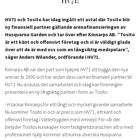
HV71 och Tosito har idag ingått ett avtal där Tosito blir
ny finansiell partner gällande arenafinansieringen av
Husqvarna Garden och tar över efter Kinnarps AB. ”Tosito
är ett känt och offensivt företag och vi är väldigt glada
över att de är med oss som en långsiktig medspelare”,
säger Anders Wilander, ordförande i HV71.
Kinnarps AB var den part som hjälpte HV71 att bygga den nya
arenan år 2000 och har sedan dess varit en finansiell partner till
HV71. Nu avslutas det samarbetet och idag kan föreningen
presentera en ny långsiktig partner i form av Tosito.
-Vi tackar Kinnarps för ett långt och mycket givande samarbete.
Nu kommer Tosito in och är precis som HV71, ett känt och
offensivt företag i Vätterbygden med omnejd. För vår del
betyder Tositos kunskaper inom fastighetsbranschen att vi med
professionell hjälp kommer att kunna utveckla Husqvarna