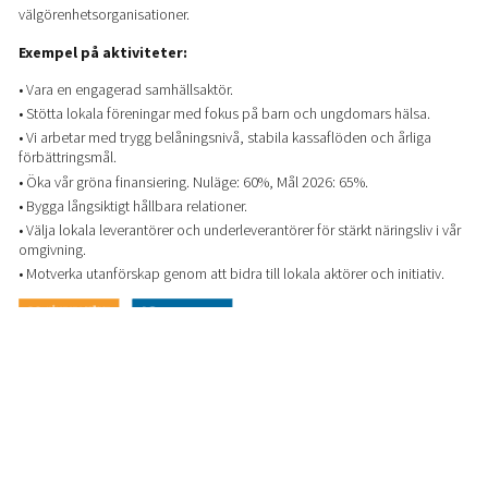
välgörenhetsorganisationer.
Exempel på aktiviteter:
• Vara en engagerad samhällsaktör.
• Stötta lokala föreningar med fokus på barn och ungdomars hälsa.
• Vi arbetar med trygg belåningsnivå, stabila kassaflöden och årliga
förbättringsmål.
• Öka vår gröna finansiering. Nuläge: 60%, Mål 2026: 65%.
• Bygga långsiktigt hållbara relationer.
• Välja lokala leverantörer och underleverantörer för stärkt näringsliv i vår
omgivning.
• Motverka utanförskap genom att bidra till lokala aktörer och initiativ.