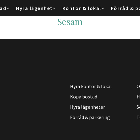
tad
Hyra lägenhet
Kontor & lokal
Förråd & p
Sesam
Hyra kontor & lokal
O
Köpa bostad
H
Hyra lägenheter
S
Förråd & parkering
T