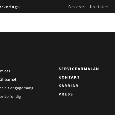
arkering
Om oss
Kontakt
SERVICEANMÄLAN
m oss
KONTAKT
ållbarhet
KARRIÄR
ocialt engagemang
PRESS
osito för dig