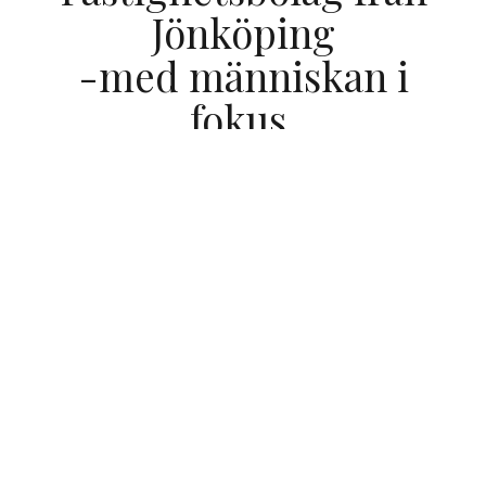
Jönköping
-med människan i
fokus.
Det viktigaste för oss är att göra det lätt för dig att
trivas och att må bra.
För dig som ska köpa
bostadsrätt eller hyra lägenhet, hyra butikslokal
eller hyra kontor. Vår verksamhet präglas av
personligt engagemang, hög service och hållbar
utveckling.
Vi strävar efter att bidra till en långsiktigt hållbar
samhällsutveckling genom att skapa attraktiva
platser där människor vill bo, arbeta och besöka.
Vårt hjärta finns i Jönköping men vi utvecklar även