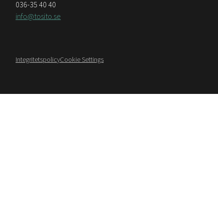
036-35 40 40
info@tosito.se
Integritetspolicy
Cookie Settings