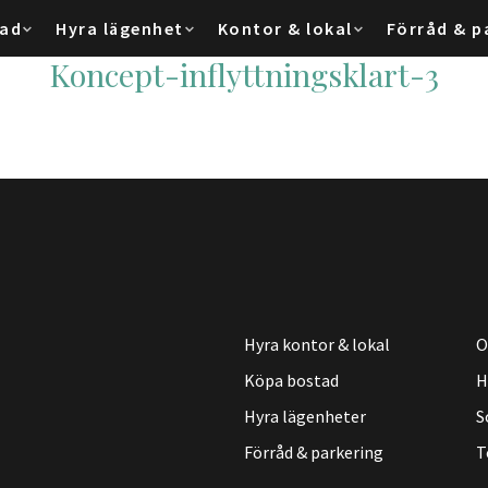
tad
Hyra lägenhet
Kontor & lokal
Förråd & p
Koncept-inflyttningsklart-3
Hyra kontor & lokal
O
Köpa bostad
H
Hyra lägenheter
S
Förråd & parkering
T