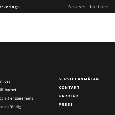
arkering
Om oss
Kontakt
SERVICEANMÄLAN
m oss
KONTAKT
ållbarhet
KARRIÄR
ocialt engagemang
PRESS
osito för dig