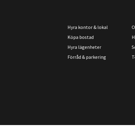
Hyra kontor & lokal
O
Köpa bostad
H
Hyra lägenheter
S
Förråd & parkering
T