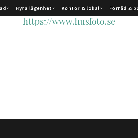
tad
Hyra lägenhet
Kontor & lokal
Förråd & p
https://www.husfoto.se