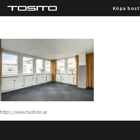
Köpa bos
https://www.husfoto.se