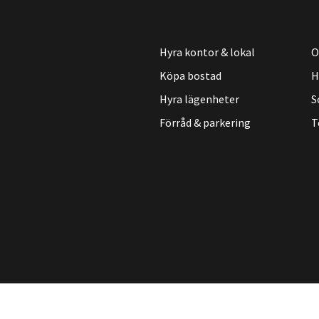
Hyra kontor & lokal
O
Köpa bostad
H
Hyra lägenheter
S
Förråd & parkering
T