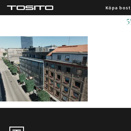
Köpa bos
5