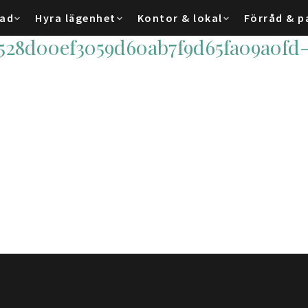
tad
Hyra lägenhet
Kontor & lokal
Förråd & p
528d00ef3059d60ab7f9d65fa09a0fd