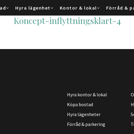
tad
Hyra lägenhet
Kontor & lokal
Förråd & p
Koncept-inflyttningsklart-4
Hyra kontor & lokal
O
Köpa bostad
H
Hyra lägenheter
S
Förråd & parkering
T