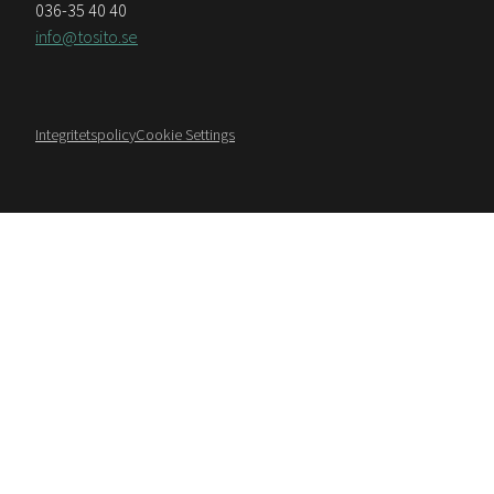
036-35 40 40
info@tosito.se
Integritetspolicy
Cookie Settings