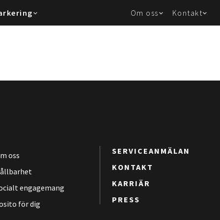
arkering
Om oss
Kontakt
SERVICEANMÄLAN
m oss
KONTAKT
ållbarhet
KARRIÄR
ocialt engagemang
PRESS
osito för dig