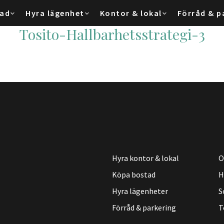
tad
Hyra lägenhet
Kontor & lokal
Förråd & p
Tosito-Hallbarhetsstrategi-3
Hyra kontor & lokal
O
Köpa bostad
H
Hyra lägenheter
S
Förråd & parkering
T