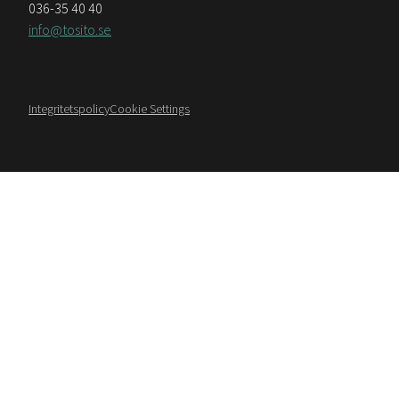
036-35 40 40
info@tosito.se
Integritetspolicy
Cookie Settings