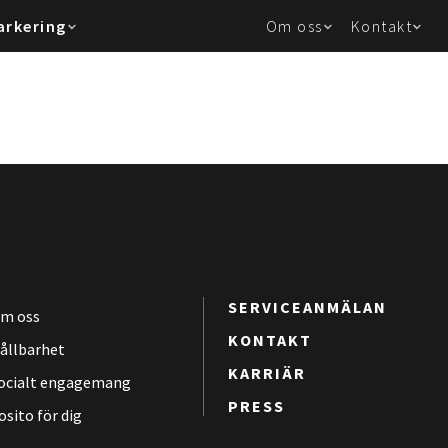
arkering
Om oss
Kontakt
SERVICEANMÄLAN
m oss
KONTAKT
ållbarhet
KARRIÄR
ocialt engagemang
PRESS
osito för dig