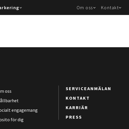
arkering
Om oss
Kontakt
SERVICEANMÄLAN
m oss
KONTAKT
ållbarhet
KARRIÄR
ocialt engagemang
PRESS
osito för dig