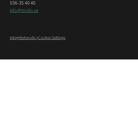
036-35 40 40
info@tosito.se
Integritetspolicy
Cookie Settings