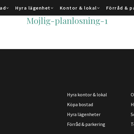
tad
Hyra lägenhet
Kontor & lokal
Förråd & p
Mojlig-planlosning-1
Hyra kontor & lokal
O
Köpa bostad
H
Hyra lägenheter
S
Förråd & parkering
T