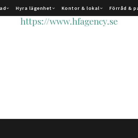
tad
Hyra lägenhet
Kontor & lokal
Förråd & p
https://www.hfagency.se