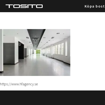
Köpa bos
https://www.hfagency.se