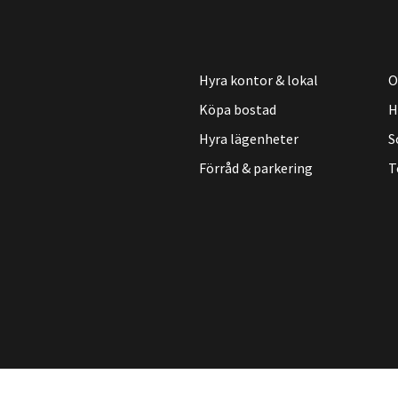
Hyra kontor & lokal
O
Köpa bostad
H
Hyra lägenheter
S
Förråd & parkering
T