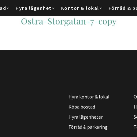
tad
Hyra lägenhet
Kontor & lokal
Förråd & p
Ostra-Storgatan-7-copy
Hyra kontor & lokal
O
Köpa bostad
H
Hyra lägenheter
S
Förråd & parkering
T