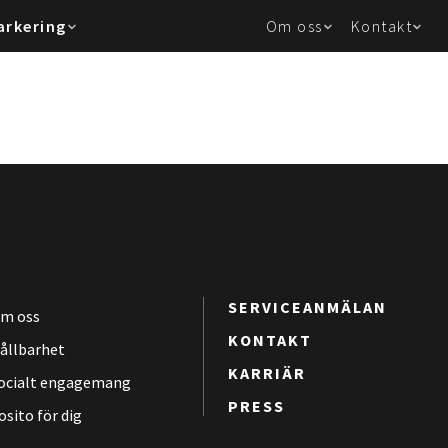
arkering
Om oss
Kontakt
SERVICEANMÄLAN
m oss
KONTAKT
ållbarhet
KARRIÄR
ocialt engagemang
PRESS
osito för dig