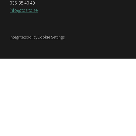
036-35 40 40
info@tosito.se
Integritetspolicy
Cookie Settings