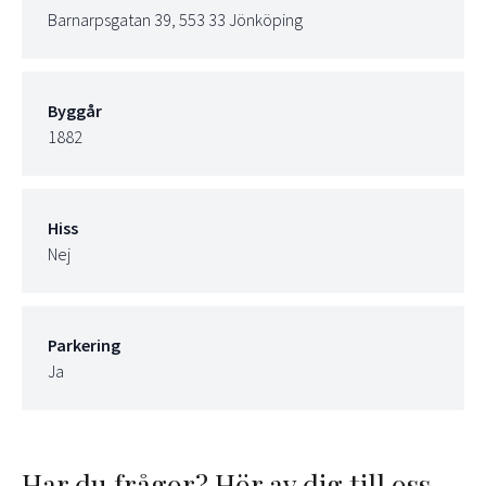
Barnarpsgatan 39, 553 33 Jönköping
Byggår
1882
Hiss
Nej
Parkering
Ja
Har du frågor? Hör av dig till oss