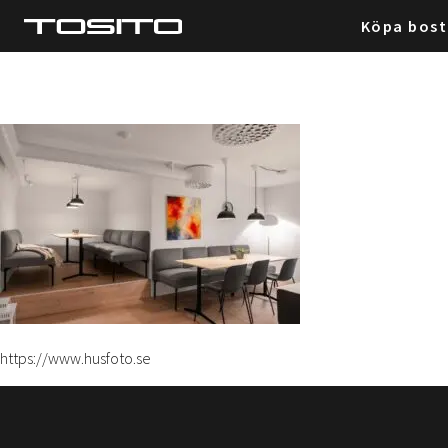
Köpa bos
https://www.husfoto.se