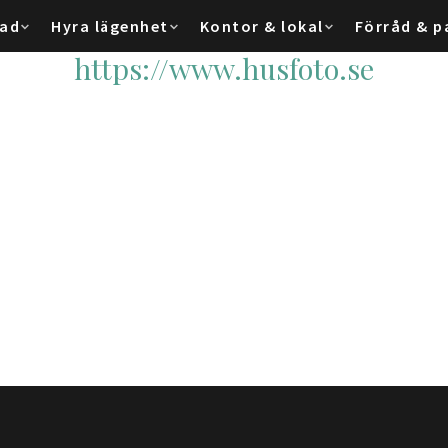
tad
Hyra lägenhet
Kontor & lokal
Förråd & p
https://www.husfoto.se