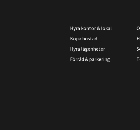
Hyra kontor & lokal
O
Köpa bostad
H
Hyra lägenheter
S
Förråd & parkering
T