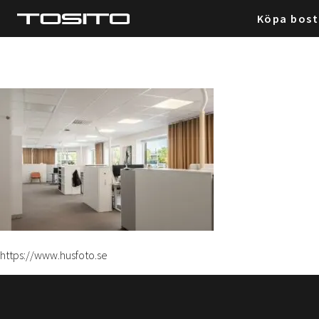
Köpa bos
https://www.husfoto.se