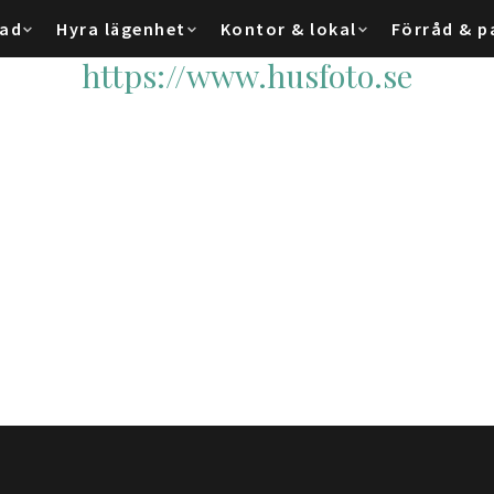
tad
Hyra lägenhet
Kontor & lokal
Förråd & p
https://www.husfoto.se