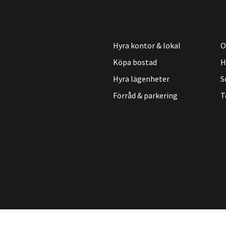
Hyra kontor & lokal
O
Köpa bostad
H
Hyra lägenheter
S
Förråd & parkering
T