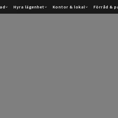
tad
Hyra lägenhet
Kontor & lokal
Förråd & p