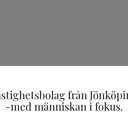
Hyra kontor & lokal
O
Köpa bostad
H
Hyra lägenheter
S
Förråd & parkering
T
stighetsbolag från Jönköp
-med människan i fokus.
 att göra det lätt för dig att trivas och att må bra.
För dig so