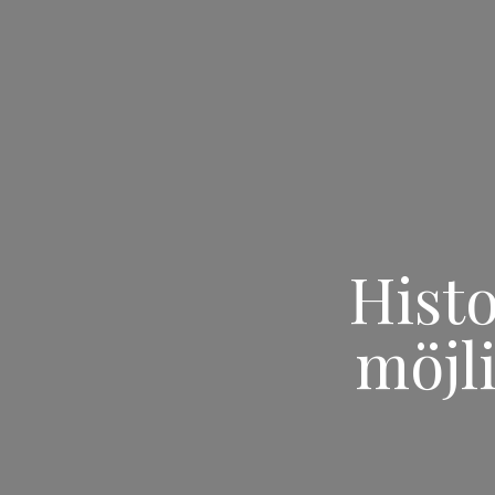
Histo
möjl