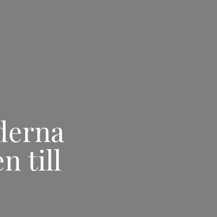
oderna
 till