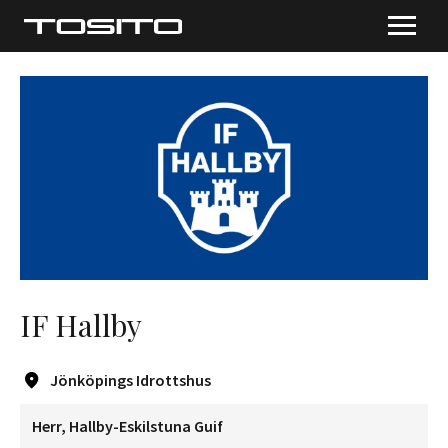
IF Hallby
Jönköpings Idrottshus
Herr, Hallby-Eskilstuna Guif