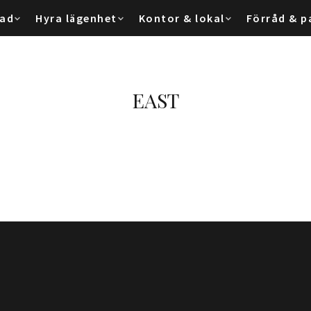
tad
Hyra lägenhet
Kontor & lokal
Förråd & p
EAST