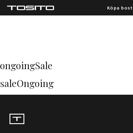
Köpa bos
ongoingSale
saleOngoing