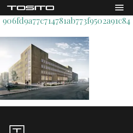
906fd9a77c714781ab773f9502a91c84