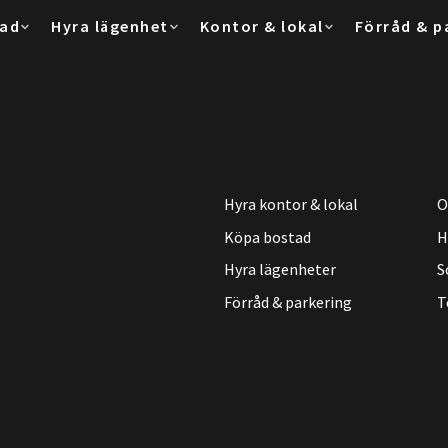
tad
Hyra lägenhet
Kontor & lokal
Förråd & p
Hyra kontor & lokal
O
Köpa bostad
H
Hyra lägenheter
S
Förråd & parkering
T