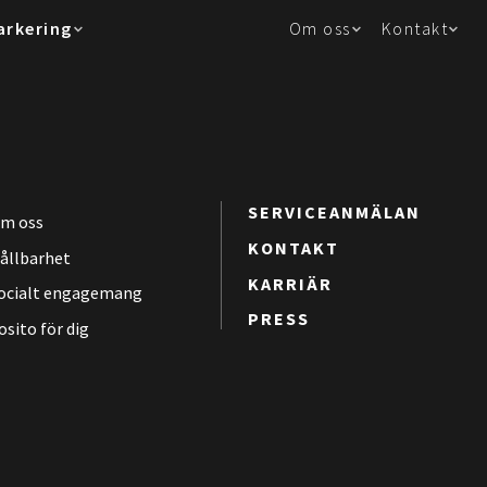
arkering
Om oss
Kontakt
SERVICEANMÄLAN
m oss
KONTAKT
ållbarhet
KARRIÄR
ocialt engagemang
PRESS
osito för dig