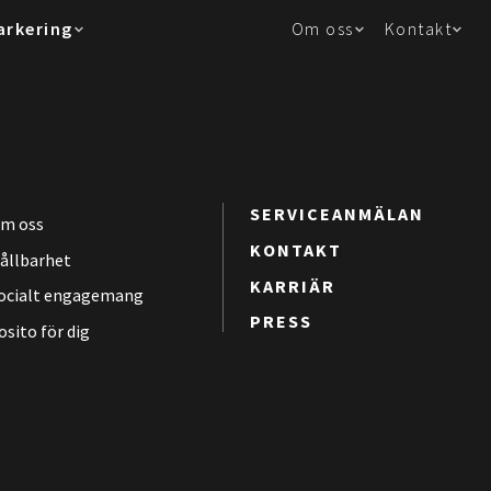
arkering
Om oss
Kontakt
SERVICEANMÄLAN
m oss
KONTAKT
ållbarhet
KARRIÄR
ocialt engagemang
PRESS
osito för dig