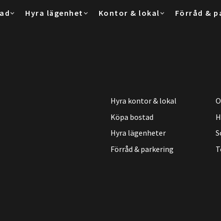
tad
Hyra lägenhet
Kontor & lokal
Förråd & p
Hyra kontor & lokal
O
Köpa bostad
H
Hyra lägenheter
S
Förråd & parkering
T