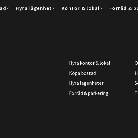
tad
Hyra lägenhet
Kontor & lokal
Förråd & p
Hyra kontor & lokal
O
Köpa bostad
H
Hyra lägenheter
S
Förråd & parkering
T