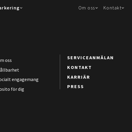
arkering
Om oss
Kontakt
SERVICEANMÄLAN
m oss
KONTAKT
ållbarhet
KARRIÄR
ocialt engagemang
PRESS
osito för dig