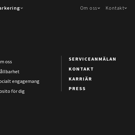
arkering
Om oss
Kontakt
SERVICEANMÄLAN
m oss
KONTAKT
ållbarhet
KARRIÄR
ocialt engagemang
PRESS
osito för dig