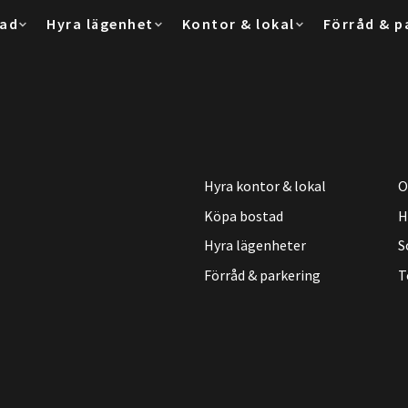
tad
Hyra lägenhet
Kontor & lokal
Förråd & p
Hyra kontor & lokal
O
Köpa bostad
H
Hyra lägenheter
S
Förråd & parkering
T