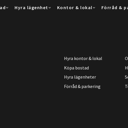
tad
Hyra lägenhet
Kontor & lokal
Förråd & p
Hyra kontor & lokal
O
Köpa bostad
H
Hyra lägenheter
S
Förråd & parkering
T