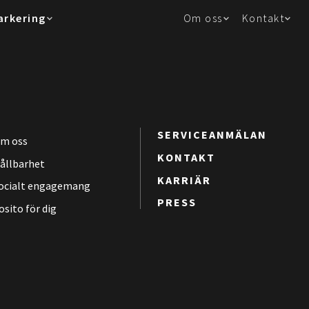
arkering
Om oss
Kontakt
SERVICEANMÄLAN
m oss
KONTAKT
ållbarhet
KARRIÄR
ocialt engagemang
PRESS
osito för dig