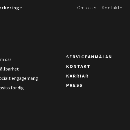
arkering
Om oss
Kontakt
SERVICEANMÄLAN
m oss
KONTAKT
ållbarhet
KARRIÄR
ocialt engagemang
PRESS
osito för dig