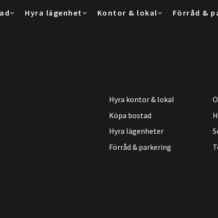
tad
Hyra lägenhet
Kontor & lokal
Förråd & p
Hyra kontor & lokal
O
Köpa bostad
H
Hyra lägenheter
S
Förråd & parkering
T