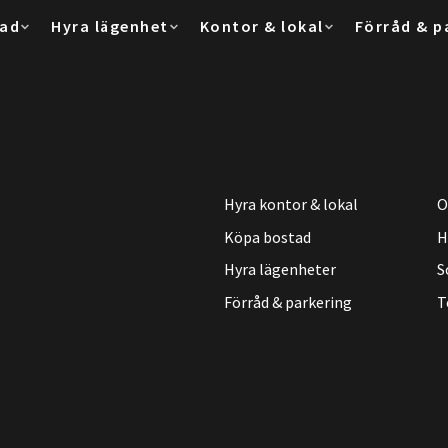
tad
Hyra lägenhet
Kontor & lokal
Förråd & p
Hyra kontor & lokal
O
Köpa bostad
H
Hyra lägenheter
S
Förråd & parkering
T