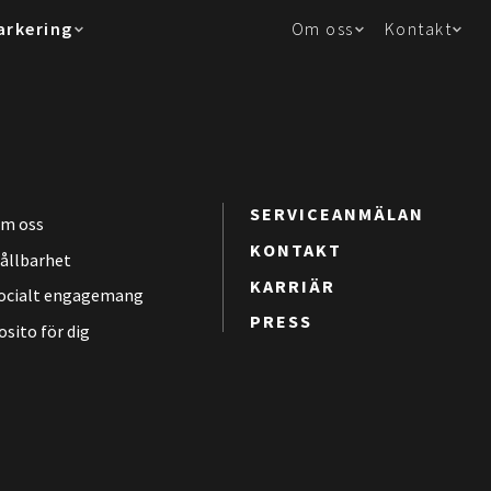
arkering
Om oss
Kontakt
SERVICEANMÄLAN
m oss
KONTAKT
ållbarhet
KARRIÄR
ocialt engagemang
PRESS
osito för dig