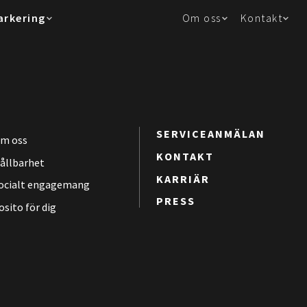
arkering
Om oss
Kontakt
SERVICEANMÄLAN
m oss
KONTAKT
ållbarhet
KARRIÄR
ocialt engagemang
PRESS
osito för dig