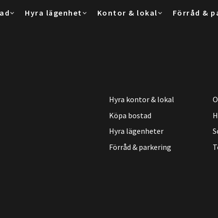
tad
Hyra lägenhet
Kontor & lokal
Förråd & p
Hyra kontor & lokal
O
Köpa bostad
H
Hyra lägenheter
S
Förråd & parkering
T