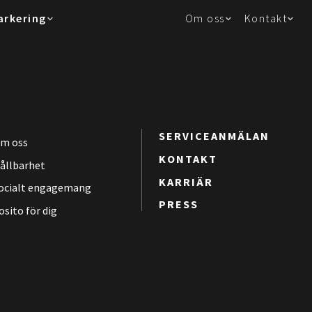
arkering
Om oss
Kontakt
SERVICEANMÄLAN
m oss
KONTAKT
ållbarhet
KARRIÄR
ocialt engagemang
PRESS
osito för dig