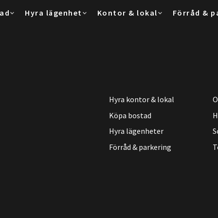
tad
Hyra lägenhet
Kontor & lokal
Förråd & p
Hyra kontor & lokal
O
Köpa bostad
H
Hyra lägenheter
S
Förråd & parkering
T