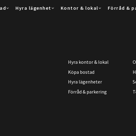
tad
Hyra lägenhet
Kontor & lokal
Förråd & p
Hyra kontor & lokal
O
Köpa bostad
H
Hyra lägenheter
S
Förråd & parkering
T