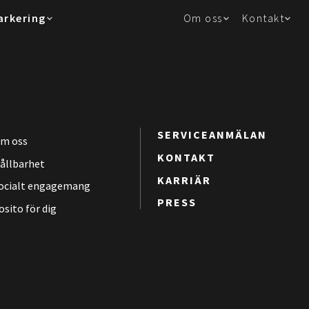
arkering
Om oss
Kontakt
SERVICEANMÄLAN
m oss
KONTAKT
ållbarhet
KARRIÄR
ocialt engagemang
PRESS
osito för dig