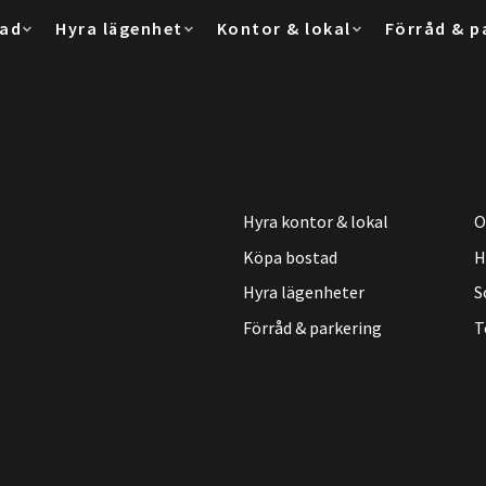
tad
Hyra lägenhet
Kontor & lokal
Förråd & p
Hyra kontor & lokal
O
Köpa bostad
H
Hyra lägenheter
S
Förråd & parkering
T