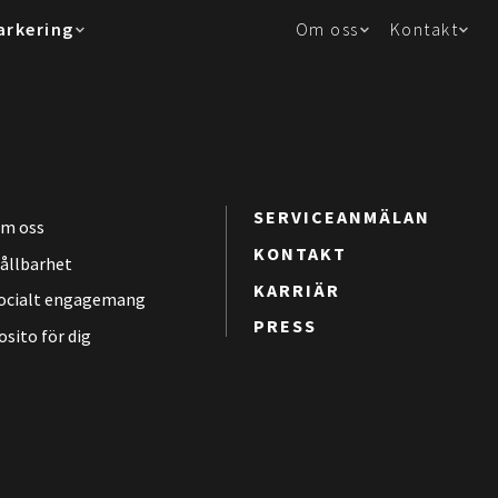
arkering
Om oss
Kontakt
SERVICEANMÄLAN
m oss
KONTAKT
ållbarhet
KARRIÄR
ocialt engagemang
PRESS
osito för dig